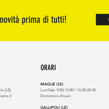
senza difficoltà e
com
vedere bene a tutte le
dav
distanze
suc
novità prima di tutti!
ORARI
MAGLIE (LE)
ie (LE)
Lun/Sab:
9:00-13:00 / 16:30-20:30
iano.it
Domenica chiuso
GALLIPOLI (LE)