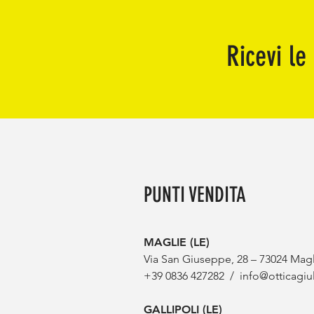
la miopia di notte,
vedere nitido di giorno
Ricevi le 
PUNTI VENDITA
MAGLIE (LE)
Via San Giuseppe, 28 – 73024 Magl
+39 0836 427282
/
info@otticagiul
GALLIPOLI (LE)