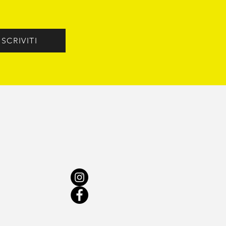
e funziona
vero (e cosa
cede in studio)
ISCRIVITI