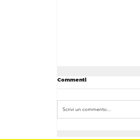
Commenti
Scrivi un commento...
Ortocheratologia
(Ortho-K): correggere