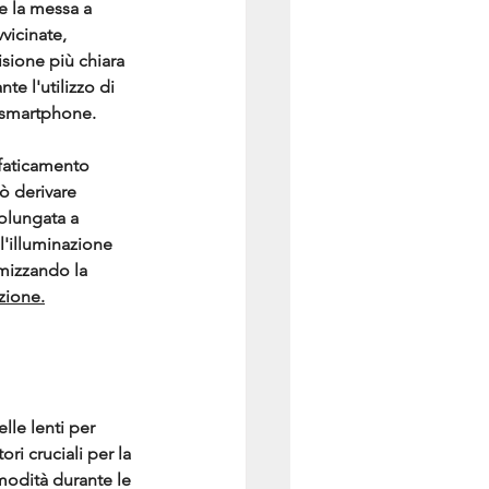
e la messa a 
vicinate, 
sione più chiara 
te l'utilizzo di 
 smartphone. 
ffaticamento 
ò derivare 
olungata a 
ll'illuminazione 
imizzando la 
zione.
lle lenti per 
ori cruciali per la 
omodità durante le 