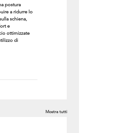
Una postura 
ire a ridurre lo 
sulla schiena, 
ort e 
cio ottimizzate 
ilizzo di 
Mostra tutti